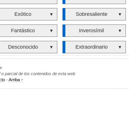
Exótico
Sobresaliente
▼
▼
Fantástico
Inverosímil
▼
▼
Desconocido
Extraordinario
▼
▼
de
l o parcial de los contenidos de esta web
cto
-
Arriba ↑