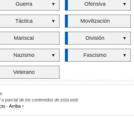
Guerra
Ofensiva
▼
▼
Táctica
Movilización
▼
Mariscal
División
▼
Nazismo
Fascismo
▼
▼
Veterano
de
l o parcial de los contenidos de esta web
cto
-
Arriba ↑