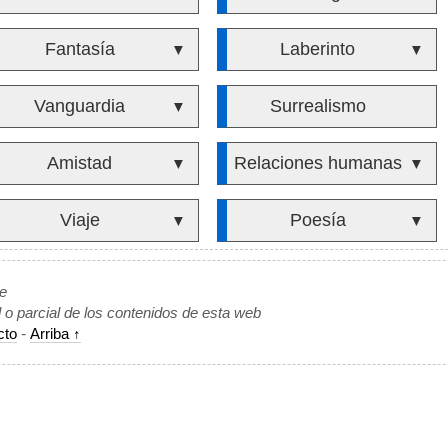
Fantasía
Laberinto
▼
▼
Vanguardia
Surrealismo
▼
Amistad
Relaciones humanas
▼
▼
Viaje
Poesía
▼
▼
de
l o parcial de los contenidos de esta web
cto
-
Arriba ↑