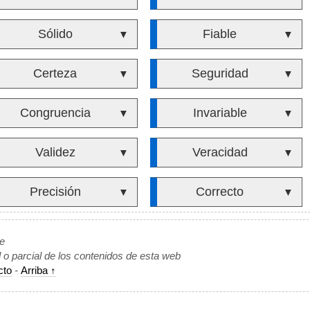
Sólido
Fiable
▼
▼
Certeza
Seguridad
▼
▼
Congruencia
Invariable
▼
▼
Validez
Veracidad
▼
▼
Precisión
Correcto
▼
▼
de
l o parcial de los contenidos de esta web
cto
-
Arriba ↑