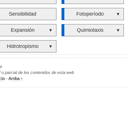
Sensibilidad
Fotoperíodo
▼
Expansión
Quimiotaxis
▼
▼
Hidrotropismo
▼
de
l o parcial de los contenidos de esta web
cto
-
Arriba ↑