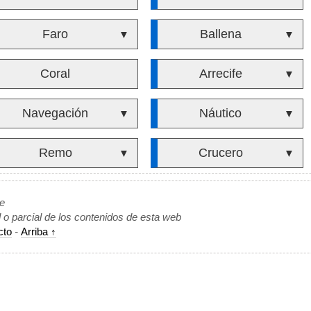
Faro
Ballena
▼
▼
Coral
Arrecife
▼
Navegación
Náutico
▼
▼
Remo
Crucero
▼
▼
de
l o parcial de los contenidos de esta web
cto
-
Arriba ↑