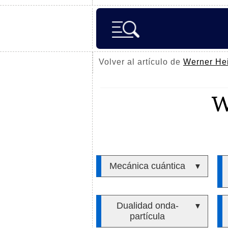
Volver al artículo de
Werner He
W
Mecánica cuántica
▼
Dualidad onda-
▼
partícula