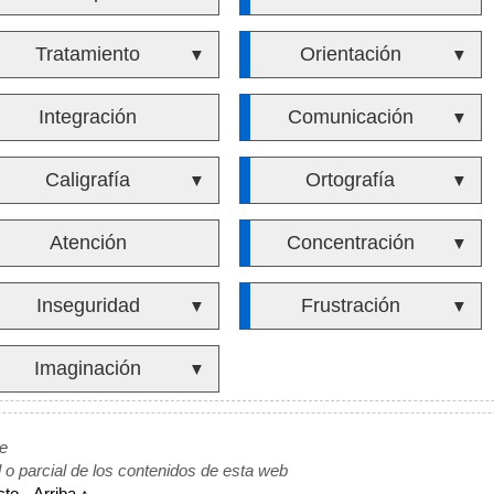
Tratamiento
Orientación
▼
▼
Integración
Comunicación
▼
Caligrafía
Ortografía
▼
▼
Atención
Concentración
▼
Inseguridad
Frustración
▼
▼
Imaginación
▼
de
l o parcial de los contenidos de esta web
cto
-
Arriba ↑