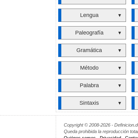
Lengua
▼
Paleografía
▼
Gramática
▼
Método
▼
Palabra
▼
Sintaxis
▼
Copyright © 2008-2026 - Definicion.
Queda prohibida la reproducción tota
Quiénes somos
-
Privacidad
-
Conta