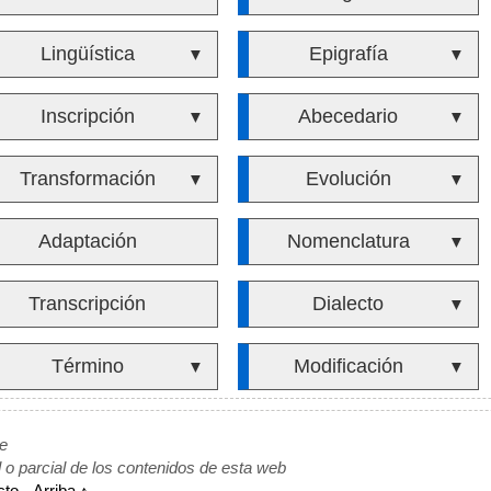
Lingüística
Epigrafía
▼
▼
Inscripción
Abecedario
▼
▼
Transformación
Evolución
▼
▼
Adaptación
Nomenclatura
▼
Transcripción
Dialecto
▼
Término
Modificación
▼
▼
de
l o parcial de los contenidos de esta web
cto
-
Arriba ↑