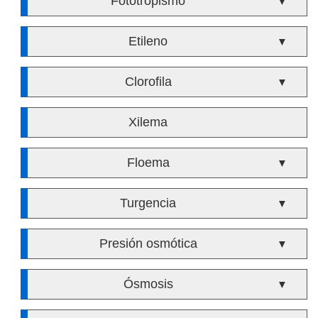
Fototropismo
▼
Etileno
▼
Clorofila
▼
Xilema
Floema
▼
Turgencia
▼
Presión osmótica
▼
Ósmosis
▼