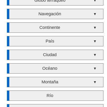
Globo terráqueo
▼
Navegación
▼
Continente
▼
País
▼
Ciudad
▼
Océano
▼
Montaña
▼
Río