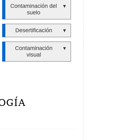
Contaminación del
▼
suelo
Desertificación
▼
Contaminación
▼
visual
OGÍA